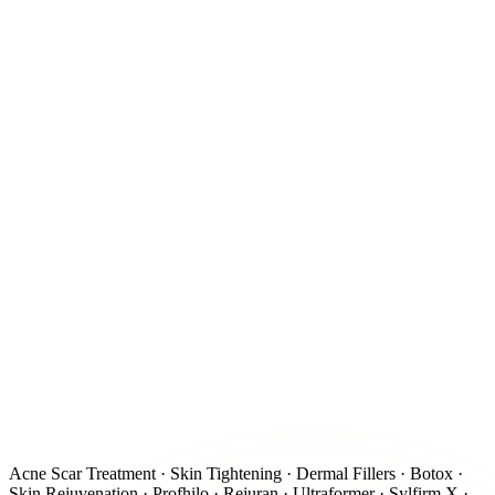
Acne Scar Treatment · Skin Tightening · Dermal Fillers · Botox ·
Skin Rejuvenation · Profhilo · Rejuran · Ultraformer · Sylfirm X ·